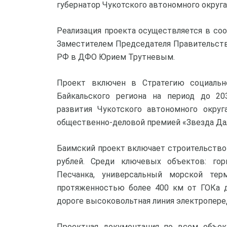
губернатор Чукотского автономного округа
Реализация проекта осуществляется в с
Заместителем Председателя Правительст
РФ в ДФО Юрием Трутневым.
Проект включен в Стратегию социально
Байкальского региона на период до 20
развития Чукотского автономного округ
общественно-деловой премией «Звезда Дал
Баимский проект включает строительство 
рублей. Среди ключевых объектов: гор
Песчанка, универсальный морской терм
протяженностью более 400 км от ГОКа д
дороге высоковольтная линия электроперед
Проектная документация по всем объек