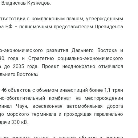
 Владислав Кузнецов.
оответствии с комплексным планом, утвержденным
ва РФ – полномочным представителем Президента
-экономического развития Дальнего Востока и
30 года и Стратегию социально-экономического
а до 2035 года. Проект неоднократно отмечался
ьнего Востока».
46 объектов с объемом инвестиций более 1,1 трлн
но-обогатительный комбинат на месторождении
инал Чаун, всесезонная автомобильная дорога
о морского терминала и проходящая параллельно
ачи 330 кВ.
там проекта готова в полном объеме и прошла