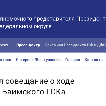
лномочного представителя Президент
едеральном округе
оекты
Пресс-центр
Приемная Президента РФ в ДФО
остока
Интервью/Выступления
Галерея
Контакты
л совещание о ходе
 Баимского ГОКа