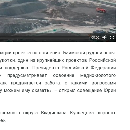
00:00
зации проекта по освоению Баимской рудной зоны.
укотки, один из крупнейших проектов Российской
ри поддержке Президента Российской Федерации
н предусматривает освоение медно-золотого
как продвигается работа, с какими вопросами
ку можем ему оказать», – открыл совещание Юрий
номного округа Владислава Кузнецова, «проект
е».