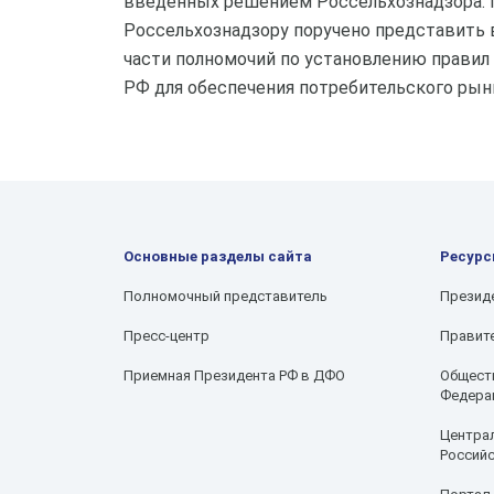
введенных решением Россельхознадзора. 
Россельхознадзору поручено представить 
части полномочий по установлению правил
РФ для обеспечения потребительского рын
Основные разделы сайта
Ресур
Полномочный представитель
Презид
Пресс-центр
Правит
Приемная Президента РФ в ДФО
Обществ
Федера
Централ
Россий