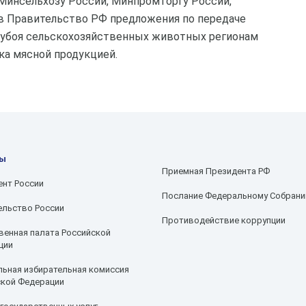
Минсельхозу России, Минпромторгу России,
в Правительство РФ предложения по передаче
 убоя сельскохозяйственных животных регионам
ка мясной продукцией.
сы
Приемная Президента РФ
ент России
Послание Федеральному Собран
ельство России
Противодействие коррупции
енная палата Российской
ции
ьная избирательная комиссия
ской Федерации